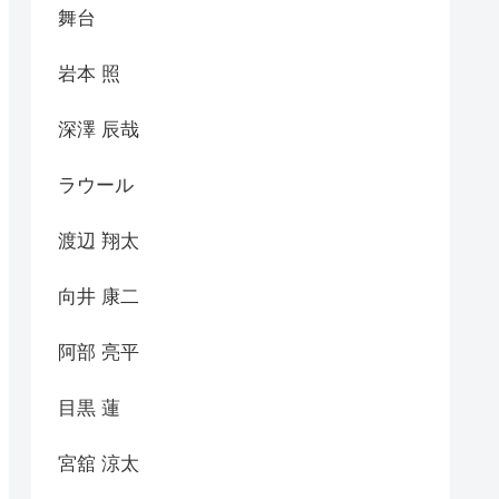
舞台
岩本 照
深澤 辰哉
ラウール
渡辺 翔太
向井 康二
阿部 亮平
目黒 蓮
宮舘 涼太