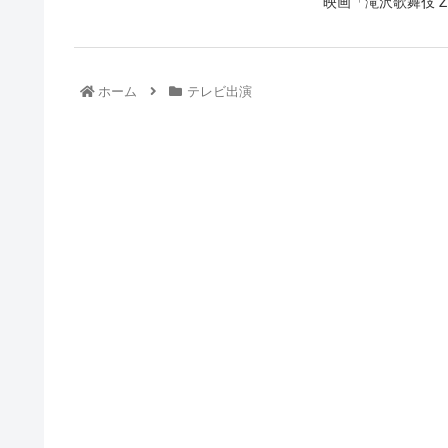
映画「滝沢歌舞伎 ZER
ホーム
テレビ出演