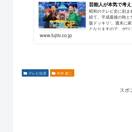
芸能人が本気で考えた
昭和のテレビ史に刻ま
経て、平成最後の秋とな
版ドッキリ“。週末に
となりますので、ぜひ
www.fujitv.co.jp
テレビ出演
向井 康二
スポ