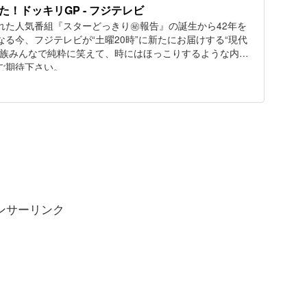
！ドッキリGP - フジテレビ
れた人気番組『スターどっきり㊙報告』の誕生から42年を
る今、フジテレビが“土曜20時”に新たにお届けする“現代
家族みんなで純粋に笑えて、時にはほっこりするような内容
ご期待下さい。
ンサーリンク