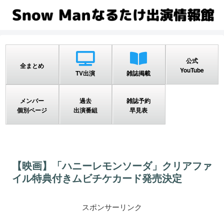
公式
全まとめ
YouTube
TV出演
雑誌掲載
メンバー
過去
雑誌予約
個別ページ
出演番組
早見表
【映画】「ハニーレモンソーダ」クリアファ
イル特典付きムビチケカード発売決定
スポンサーリンク