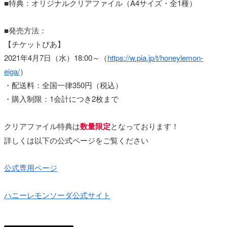
■特典：オリジナルクリアファイル（A4サイズ・全1種）
■発売方法：
【チケットぴあ】
2021年4月7日（水）18:00～（
https://w.pia.jp/t/honeylemon-
eiga/
）
・配送料：全国一律350円（税込）
・購入制限：1会計につき2枚まで
クリアファイル特典は
数量限定
となっております！
詳しくは以下の公式ページをご覧ください
公式専用ページ
ハニーレモンソーダ公式サイト