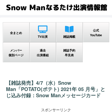
公式
全まとめ
YouTube
TV出演
雑誌掲載
メンバー
過去
雑誌予約
個別ページ
出演番組
早見表
【雑誌発売】4/7（水）Snow
Man「POTATO(ポテト) 2021年 05 月号」と
じ込み付録：Snow Manメッセージカード
スポンサーリンク