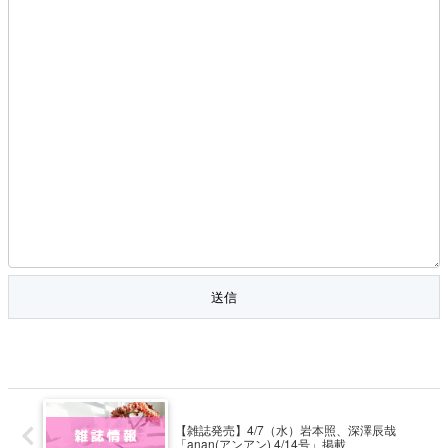
【雑誌発売】4/7（水）岩本照、深澤辰哉
「anan(アンアン) 4/14号」掲載