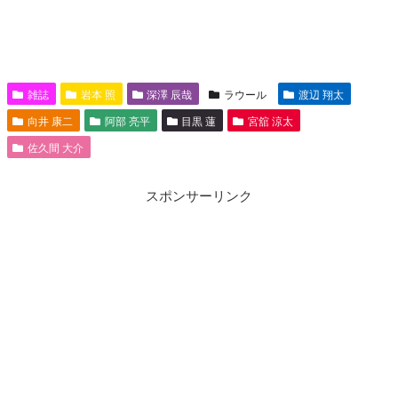
雑誌
岩本 照
深澤 辰哉
ラウール
渡辺 翔太
向井 康二
阿部 亮平
目黒 蓮
宮舘 涼太
佐久間 大介
スポンサーリンク