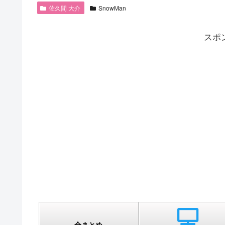
佐久間 大介
SnowMan
スポ
全まとめ