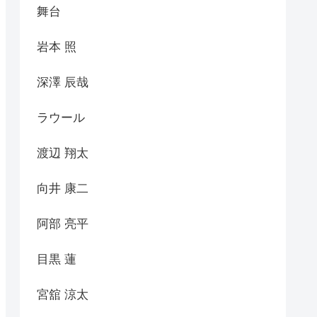
舞台
岩本 照
深澤 辰哉
ラウール
渡辺 翔太
向井 康二
阿部 亮平
目黒 蓮
宮舘 涼太