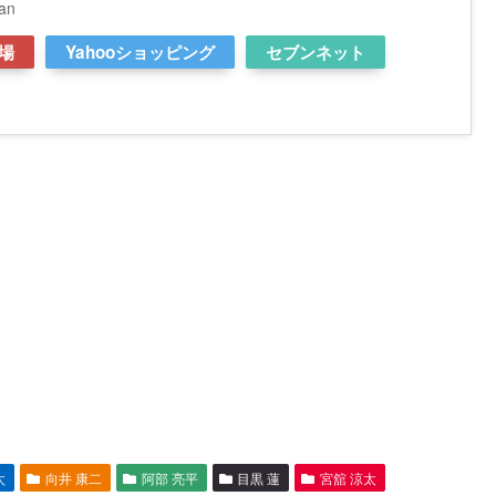
an
場
Yahooショッピング
セブンネット
太
向井 康二
阿部 亮平
目黒 蓮
宮舘 涼太