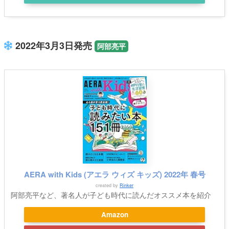
2022年3月3日発売
阿部亮平
AERA with Kids (アエラ ウィズ キッズ) 2022年 春号
created by
Rinker
阿部亮平など、著名人が子ども時代に読んだオススメ本を紹介
Amazon