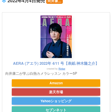
2022年4月4日発売
向井康二
AERA (アエラ) 2022年 4/11 号【表紙:神木隆之介】
created by
Rinker
向井康二が学ぶ白熱カメラレッスン カラー5P
Amazon
楽天市場
Yahooショッピング
セブンネット