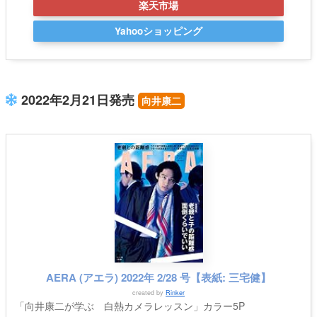
楽天市場
Yahooショッピング
2022年2月21日発売
向井康二
AERA (アエラ) 2022年 2/28 号【表紙: 三宅健】
created by
Rinker
「向井康二が学ぶ 白熱カメラレッスン」カラー5P