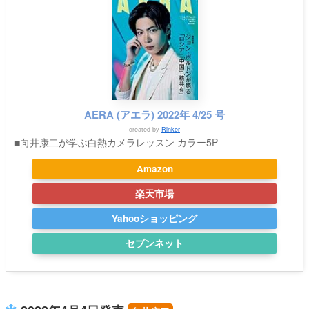
AERA (アエラ) 2022年 4/25 号
created by
Rinker
■向井康二が学ぶ白熱カメラレッスン カラー5P
Amazon
楽天市場
Yahooショッピング
セブンネット