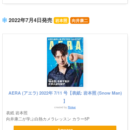
2022年7月4日発売
岩本照
向井康二
AERA (アエラ) 2022年 7/11 号【表紙: 岩本照 (Snow Man)
】
created by
Rinker
表紙 岩本照
向井康二が学ぶ白熱カメラレッスン カラー5P
Amazon