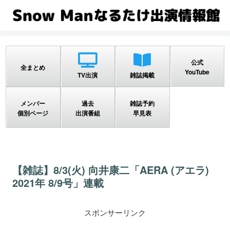
公式
全まとめ
YouTube
TV出演
雑誌掲載
メンバー
過去
雑誌予約
個別ページ
出演番組
早見表
【雑誌】8/3(火) 向井康二「AERA (アエラ)
2021年 8/9号」連載
スポンサーリンク