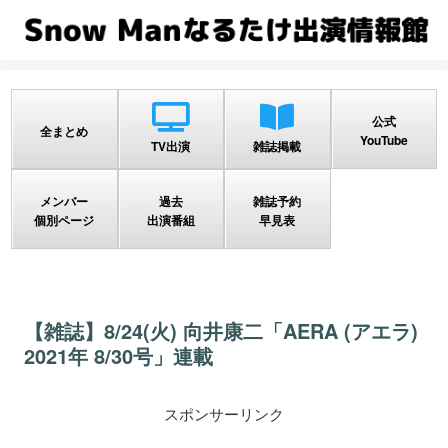
公式
全まとめ
YouTube
TV出演
雑誌掲載
メンバー
過去
雑誌予約
個別ページ
出演番組
早見表
【雑誌】8/24(火) 向井康二「AERA (アエラ)
2021年 8/30号」連載
スポンサーリンク