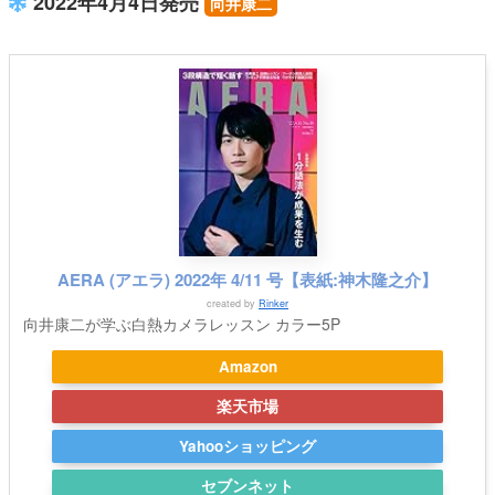
2022年4月4日発売
向井康二
AERA (アエラ) 2022年 4/11 号【表紙:神木隆之介】
created by
Rinker
向井康二が学ぶ白熱カメラレッスン カラー5P
Amazon
楽天市場
Yahooショッピング
セブンネット