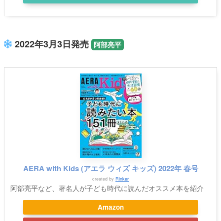
2022年3月3日発売
阿部亮平
AERA with Kids (アエラ ウィズ キッズ) 2022年 春号
created by
Rinker
阿部亮平など、著名人が子ども時代に読んだオススメ本を紹介
Amazon