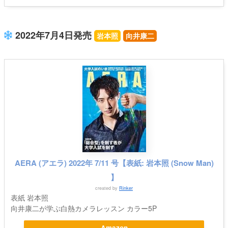
2022年7月4日発売
岩本照
向井康二
AERA (アエラ) 2022年 7/11 号【表紙: 岩本照 (Snow Man)
】
created by
Rinker
表紙 岩本照
向井康二が学ぶ白熱カメラレッスン カラー5P
Amazon