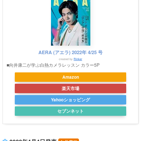
AERA (アエラ) 2022年 4/25 号
created by
Rinker
■向井康二が学ぶ白熱カメラレッスン カラー5P
Amazon
楽天市場
Yahooショッピング
セブンネット