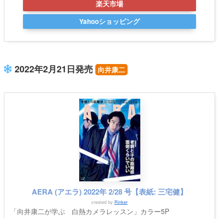
楽天市場
Yahooショッピング
2022年2月21日発売
向井康二
AERA (アエラ) 2022年 2/28 号【表紙: 三宅健】
created by
Rinker
「向井康二が学ぶ 白熱カメラレッスン」カラー5P