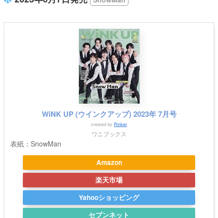
WiNK UP (ウインクアップ) 2023年 7月号
created by
Rinker
ワニブックス
表紙：SnowMan
Amazon
楽天市場
Yahooショッピング
セブンネット