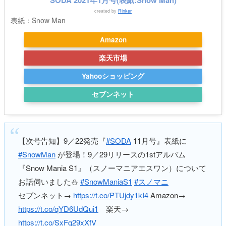
created by
Rinker
表紙：Snow Man
Amazon
楽天市場
Yahooショッピング
セブンネット
【次号告知】9／22発売『
#SODA
11月号』表紙に
#SnowMan
が登場！9／29リリースの1stアルバム
『Snow Mania S1』（スノーマニアエスワン）について
お話伺いました⛄️
#SnowManiaS1
#スノマニ
セブンネット→
https://t.co/PTUjdy1kI4
Amazon→
https://t.co/qYD6UdQui1
楽天→
https://t.co/SxFq29xXfV