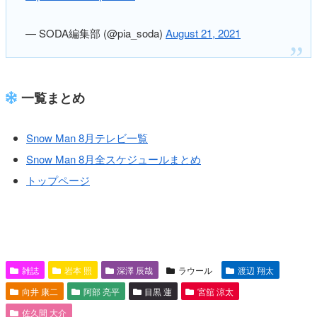
— SODA編集部 (@pia_soda)
August 21, 2021
一覧まとめ
Snow Man 8月テレビ一覧
Snow Man 8月全スケジュールまとめ
トップページ
雑誌
岩本 照
深澤 辰哉
ラウール
渡辺 翔太
向井 康二
阿部 亮平
目黒 蓮
宮舘 涼太
佐久間 大介