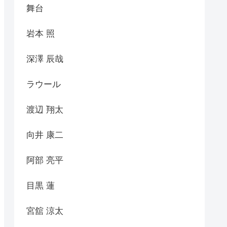
舞台
岩本 照
深澤 辰哉
ラウール
渡辺 翔太
向井 康二
阿部 亮平
目黒 蓮
宮舘 涼太