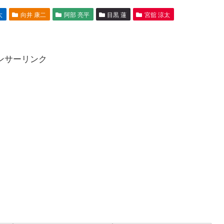
太
向井 康二
阿部 亮平
目黒 蓮
宮舘 涼太
ンサーリンク