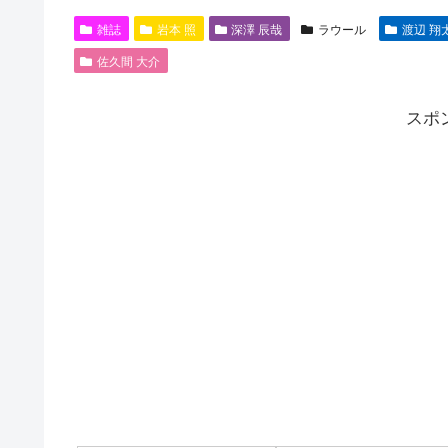
雑誌
岩本 照
深澤 辰哉
ラウール
渡辺 翔
佐久間 大介
スポ