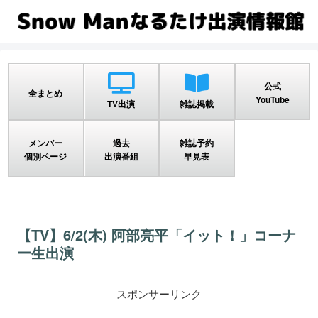
公式
全まとめ
YouTube
TV出演
雑誌掲載
メンバー
過去
雑誌予約
個別ページ
出演番組
早見表
【TV】6/2(木) 阿部亮平「イット！」コーナ
ー生出演
スポンサーリンク