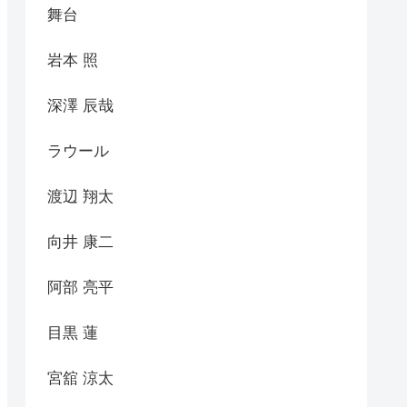
舞台
岩本 照
深澤 辰哉
ラウール
渡辺 翔太
向井 康二
阿部 亮平
目黒 蓮
宮舘 涼太