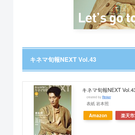
キネマ旬報NEXT Vol.43
キネマ旬報NEXT Vol.4
created by
Rinker
表紙 岩本照
Amazon
楽天市