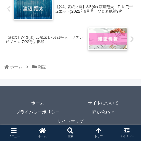
【雑誌 表紙公開】8/5(金) 渡辺翔太「DUeT(デ
ュエット)2022年9月号」ソロ表紙第9弾
【雑誌】7/13(水) 宮舘涼太×渡辺翔太「ザテレ
ビジョン 7/22号」掲載
ホーム
雑誌
ホーム
サイトについて
プライバシーポリシー
問い合わせ
サイトマップ
© 2021 Snow Man なるたけ出演情報館.
メニュー
ホーム
検索
トップ
サイドバー