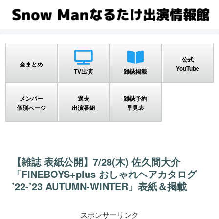
公式
全まとめ
YouTube
TV出演
雑誌掲載
メンバー
過去
雑誌予約
個別ページ
出演番組
早見表
【雑誌 表紙公開】7/28(木) 佐久間大介
「FINEBOYS+plus おしゃれヘアカタログ
’22-’23 AUTUMN-WINTER」表紙＆掲載
スポンサーリンク