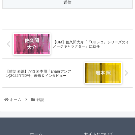
【CM】佐久間大介「『CDレコ』シリーズのイ
メージキャラクター」に就任
【雑誌 表紙】7/13 岩本照「anan(アンア
ン)2022/7/20号」表紙＆インタビュー
ホーム
雑誌
ホーム
サイトについて