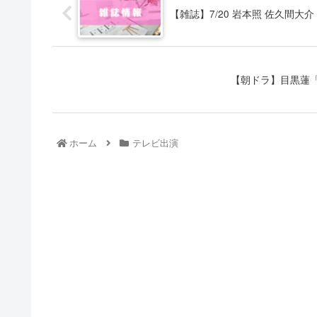
【雑誌】7/20 岩本照 佐久間大
【朝ドラ】目黒蓮「
ホーム
テレビ出演