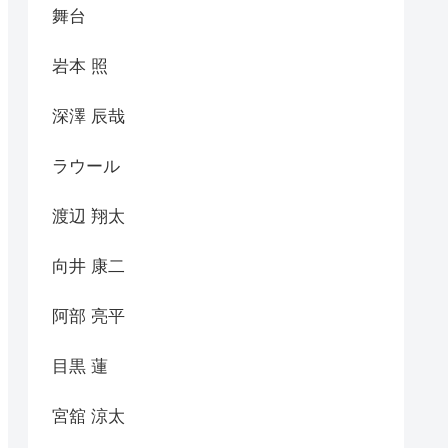
舞台
岩本 照
深澤 辰哉
ラウール
渡辺 翔太
向井 康二
阿部 亮平
目黒 蓮
宮舘 涼太