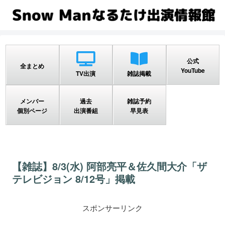
公式
全まとめ
YouTube
TV出演
雑誌掲載
メンバー
過去
雑誌予約
個別ページ
出演番組
早見表
【雑誌】8/3(水) 阿部亮平＆佐久間大介「ザ
テレビジョン 8/12号」掲載
スポンサーリンク