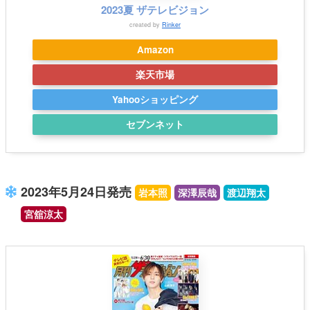
2023夏 ザテレビジョン
created by
Rinker
Amazon
楽天市場
Yahooショッピング
セブンネット
2023年5月24日発売
岩本照
深澤辰哉
渡辺翔太
宮舘涼太