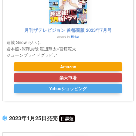
月刊ザテレビジョン 首都圏版 2023年7月号
created by
Rinker
連載 Snow らいふ
岩本照×深澤辰哉 渡辺翔太×宮舘涼太
ジューンブライドグラビア
Amazon
楽天市場
Yahooショッピング
2023年1月25日発売
目黒蓮