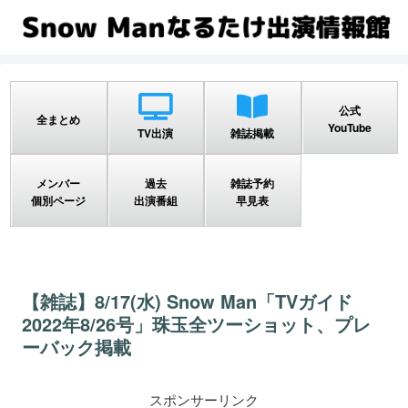
公式
全まとめ
YouTube
TV出演
雑誌掲載
メンバー
過去
雑誌予約
個別ページ
出演番組
早見表
【雑誌】8/17(水) Snow Man「TVガイド
2022年8/26号」珠玉全ツーショット、プレ
ーバック掲載
スポンサーリンク