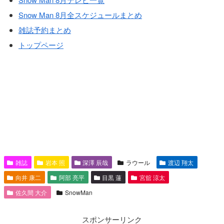
Snow Man 8月全スケジュールまとめ
雑誌予約まとめ
トップページ
雑誌
岩本 照
深澤 辰哉
ラウール
渡辺 翔太
向井 康二
阿部 亮平
目黒 蓮
宮舘 涼太
佐久間 大介
SnowMan
スポンサーリンク