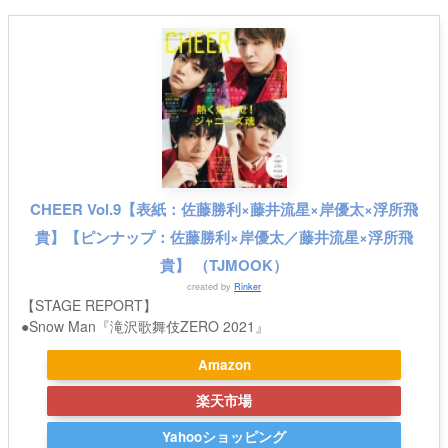
CHEER Vol.9【表紙：佐藤勝利×藤井流星×岸優太×浮所飛
貴】【ピンナップ：佐藤勝利×岸優太／藤井流星×浮所飛
貴】 （TJMOOK）
created by
Rinker
【STAGE REPORT】
●Snow Man『滝沢歌舞伎ZERO 2021』
Amazon
楽天市場
Yahooショッピング