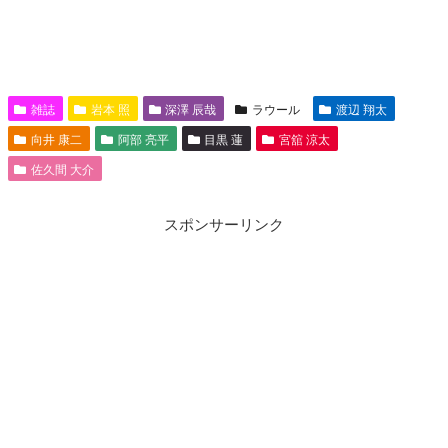
雑誌
岩本 照
深澤 辰哉
ラウール
渡辺 翔太
向井 康二
阿部 亮平
目黒 蓮
宮舘 涼太
佐久間 大介
スポンサーリンク