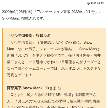
2022.09.25
2022年9月28日(水) 「TVステーション東版 2022年 10/1 号」に
SnowManが掲載されます。
「ザ少年倶楽部」収録ルポ
「ザ少年倶楽部」（NHK総合ほか）の収録に、Snow
Man、なにわ男子、ジャニーズJr.が集結！ Snow Manは
新曲「JUICY」を少クラ初公開です。張り切り隊長・向井
康二さんと、一生懸命でかわいい目黒蓮さんがリーダーと
なって戦うゲームコーナーでは、思わずニヤけるステキな
写真をゲット！
阿部亮平(Snow Man) 「Qさま!!」
「Qさま!!」10／３㊊の３時間SPに登場する阿部亮平さ
ん。７月以来の“らせん階段での早押し個人戦”へ挑む阿部
さんの緊張と意気込み、今回のテーマ「昭和のニュース