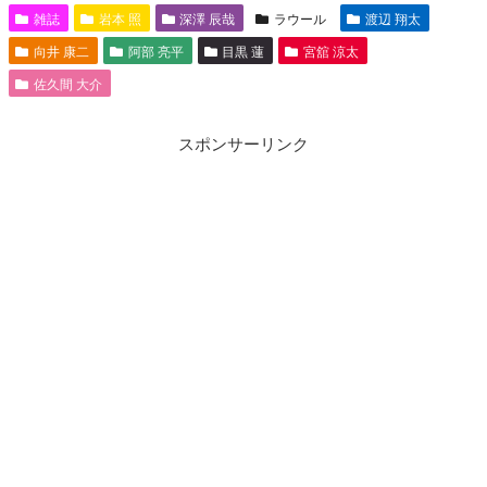
雑誌
岩本 照
深澤 辰哉
ラウール
渡辺 翔太
向井 康二
阿部 亮平
目黒 蓮
宮舘 涼太
佐久間 大介
スポンサーリンク