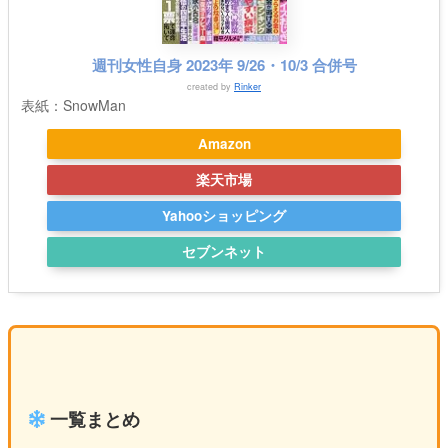
週刊女性自身 2023年 9/26・10/3 合併号
created by
Rinker
表紙：SnowMan
Amazon
楽天市場
Yahooショッピング
セブンネット
一覧まとめ