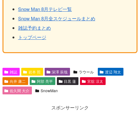
Snow Man 8月テレビ一覧
Snow Man 8月全スケジュールまとめ
雑誌予約まとめ
トップページ
雑誌
岩本 照
深澤 辰哉
ラウール
渡辺 翔太
向井 康二
阿部 亮平
目黒 蓮
宮舘 涼太
佐久間 大介
SnowMan
スポンサーリンク