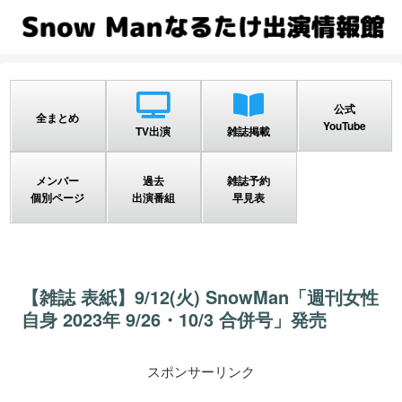
公式
全まとめ
YouTube
TV出演
雑誌掲載
メンバー
過去
雑誌予約
個別ページ
出演番組
早見表
【雑誌 表紙】9/12(火) SnowMan「週刊女性
自身 2023年 9/26・10/3 合併号」発売
スポンサーリンク