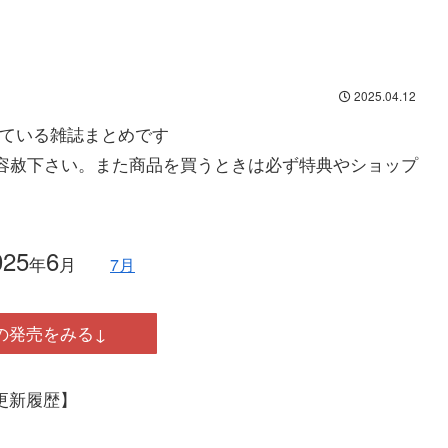
2025.04.12
されている雑誌まとめです
容赦下さい。また商品を買うときは必ず特典やショップ
025
6
年
月
7
月
の発売をみる↓
更新履歴】