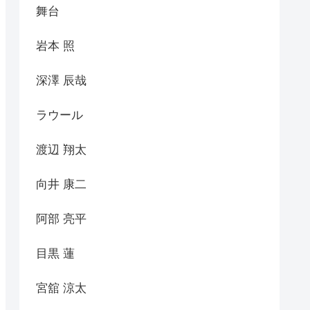
舞台
岩本 照
深澤 辰哉
ラウール
渡辺 翔太
向井 康二
阿部 亮平
目黒 蓮
宮舘 涼太