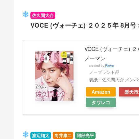
佐久間大介
VOCE (ヴォーチェ) ２０２５年 8月
VOCE (ヴォーチェ) 
ノーマン
created by
Rinker
ノーブランド品
表紙：佐久間大介 メンバー
Amazon
楽天市
タワレコ
渡辺翔太
向井康二
阿部亮平