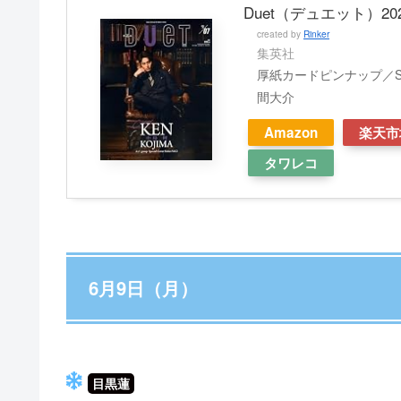
Duet（デュエット）20
created by
Rinker
集英社
厚紙カードピンナップ／S
間大介
Amazon
楽天市
タワレコ
6月9日（月）
目黒蓮