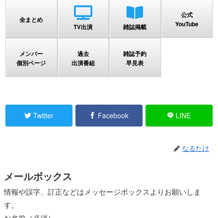
公式
全まとめ
YouTube
TV出演
雑誌掲載
メンバー
過去
雑誌予約
個別ページ
出演番組
早見表
Twitter
Facebook
LINE
なるたけ
メールボックス
情報や誤字、訂正などはメッセージボックスよりお願いしま
す。
お名前（必須）