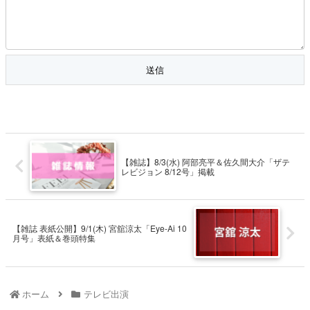
【雑誌】8/3(水) 阿部亮平＆佐久間大介「ザテ
レビジョン 8/12号」掲載
【雑誌 表紙公開】9/1(木) 宮舘涼太「Eye-Ai 10
月号」表紙＆巻頭特集
ホーム
テレビ出演