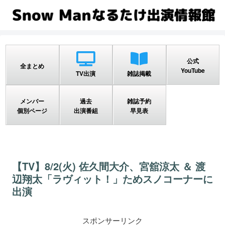
公式
全まとめ
YouTube
TV出演
雑誌掲載
メンバー
過去
雑誌予約
個別ページ
出演番組
早見表
【TV】8/2(火) 佐久間大介、宮舘涼太 ＆ 渡
辺翔太「ラヴィット！」ためスノコーナーに
出演
スポンサーリンク