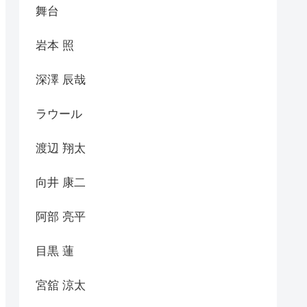
舞台
岩本 照
深澤 辰哉
ラウール
渡辺 翔太
向井 康二
阿部 亮平
目黒 蓮
宮舘 涼太