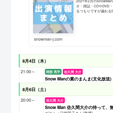
2021年2月のSno
オ・雑誌・CDやDV
るつもりですが漏れる
snowman-j.com
8月4日（木）
21:00～
阿部 亮平
佐久間 大介
Snow Manの素のまんま(文化放送)
8月6日（土）
20:00～
佐久間 大介
Snow Man 佐久間大介の待って
ゲスト：日笠陽子さん(声優)