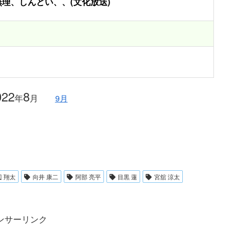
、無理、しんどい、、(文化放送)
022
8
年
月
9月
辺 翔太
向井 康二
阿部 亮平
目黒 蓮
宮舘 涼太
ンサーリンク