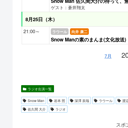
Snow Man 佐久間大介の待って
ゲスト：蒼井翔太
8月25日（木）
21:00～
ラウール
向井 康二
Snow Manの素のまんま(文化放送)
2
7月
ラジオ出演一覧
Snow Man
岩本 照
深澤 辰哉
ラウール
渡
佐久間 大介
ラジオ
スポ