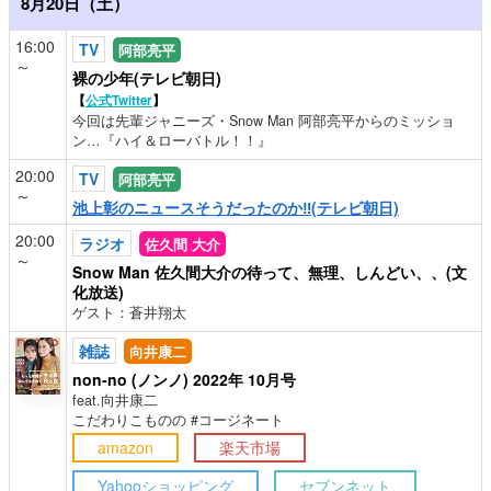
8月20日（土）
16:00
TV
阿部亮平
～
裸の少年(テレビ朝日)
【
公式Twitter
】
今回は先輩ジャニーズ・Snow Man 阿部亮平からのミッショ
ン…『ハイ＆ローバトル！！』
20:00
TV
阿部亮平
～
池上彰のニュースそうだったのか‼(テレビ朝日)
20:00
ラジオ
佐久間 大介
～
Snow Man 佐久間大介の待って、無理、しんどい、、(文
化放送)
ゲスト：蒼井翔太
雑誌
向井康二
non-no (ノンノ) 2022年 10月号
feat.向井康二
こだわりこものの #コージネート
amazon
楽天市場
Yahooショッピング
セブンネット