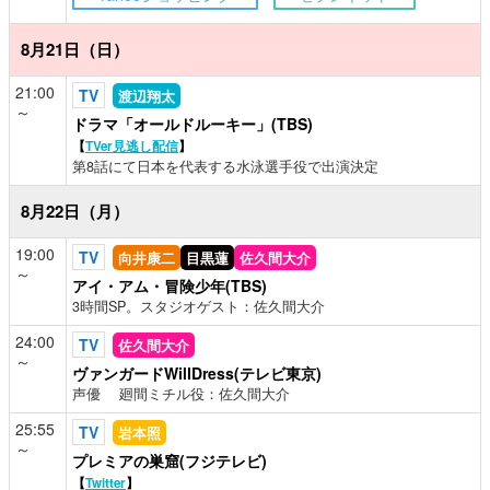
8月21日（日）
21:00
TV
渡辺翔太
～
ドラマ「オールドルーキー」(TBS)
【
TVer見逃し配信
】
第8話にて日本を代表する水泳選手役で出演決定
8月22日（月）
19:00
TV
向井康二
目黒蓮
佐久間大介
～
アイ・アム・冒険少年(TBS)
3時間SP。スタジオゲスト：佐久間大介
24:00
TV
佐久間大介
～
ヴァンガードWillDress(テレビ東京)
声優 廻間ミチル役：佐久間大介
25:55
TV
岩本照
～
プレミアの巣窟(フジテレビ)
【
Twitter
】