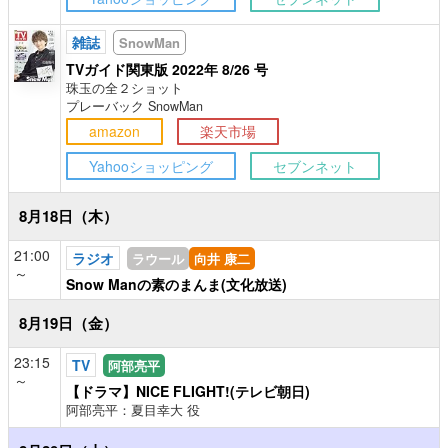
雑誌
SnowMan
TVガイド関東版 2022年 8/26 号
珠玉の全２ショット
プレーバック SnowMan
amazon
楽天市場
Yahooショッピング
セブンネット
8月18日（木）
21:00
ラジオ
ラウール
向井 康二
～
Snow Manの素のまんま(文化放送)
8月19日（金）
23:15
TV
阿部亮平
～
【ドラマ】NICE FLIGHT!(テレビ朝日)
阿部亮平：夏目幸大 役