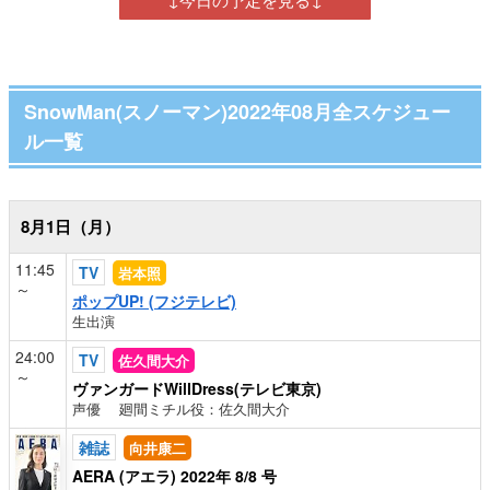
SnowMan(スノーマン)2022年08月全スケジュー
ル一覧
8月1日（月）
11:45
TV
岩本照
～
ポップUP! (フジテレビ)
生出演
24:00
TV
佐久間大介
～
ヴァンガードWillDress(テレビ東京)
声優 廻間ミチル役：佐久間大介
雑誌
向井康二
AERA (アエラ) 2022年 8/8 号