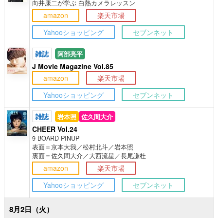
向井康二が学ぶ 白熱カメラレッスン
amazon
楽天市場
Yahooショッピング
セブンネット
雑誌
阿部亮平
J Movie Magazine Vol.85
amazon
楽天市場
Yahooショッピング
セブンネット
雑誌
岩本照
佐久間大介
CHEER Vol.24
9 BOARD PINUP
表面＝京本大我／松村北斗／岩本照
裏面＝佐久間大介／大西流星／長尾謙杜
amazon
楽天市場
Yahooショッピング
セブンネット
8月2日（火）