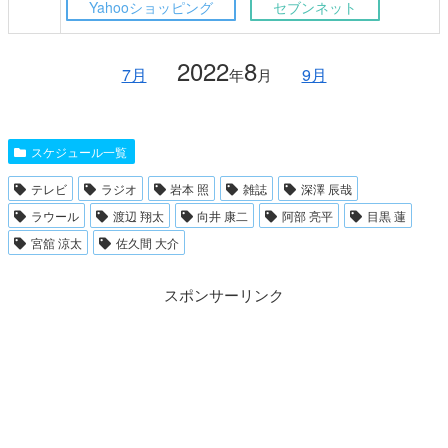
Yahooショッピング
セブンネット
2022
8
7月
9月
年
月
スケジュール一覧
テレビ
ラジオ
岩本 照
雑誌
深澤 辰哉
ラウール
渡辺 翔太
向井 康二
阿部 亮平
目黒 蓮
宮舘 涼太
佐久間 大介
スポンサーリンク