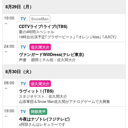
8月29日（月）
19:00
TV
SnowMan
～
CDTVライブ!ライブ!(TBS)
夏の4時間スペシャル
19時台出演予定｢ブラザービート｣ ｢オレンジkiss｣ ｢JUICY｣
24:00
TV
佐久間大介
～
ヴァンガードWillDress(テレビ東京)
声優 廻間ミチル役：佐久間大介
8月30日（火）
08:00
TV
佐久間大介
～
ラヴィット！(TBS)
スタジオゲスト：佐久間大介
山添軍団＆Snow Man佐久間がアナログゲームで大興奮
19:00
TV
阿部亮平
～
今夜はナゾトレ(フジテレビ)
※阿部さんはレギュラーです