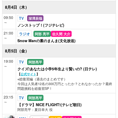
8月4日（木）
09:50
TV
深澤辰哉
～
ノンストップ！(フジテレビ)
21:00
ラジオ
阿部 亮平
佐久間 大介
～
Snow Manの素のまんま(文化放送)
8月5日（金）
19:00
TV
阿部亮平
～
クイズ!あなたは小学5年生より賢いの? (日テレ)
【
公式サイト
】
※総復習編（過去のまとめです）
今回は人気者12名の300万円とったか？とれなかったか？最終
問題挑戦を総復習SP！
23:15
TV
阿部亮平
～
【ドラマ】NICE FLIGHT!(テレビ朝日)
阿部亮平：夏目幸大 役