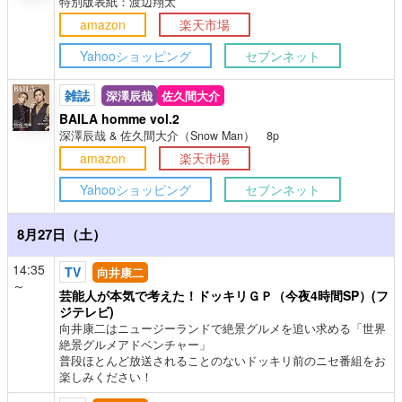
特別版表紙：渡辺翔太
amazon
楽天市場
Yahooショッピング
セブンネット
雑誌
深澤辰哉
佐久間大介
BAILA homme vol.2
深澤辰哉 & 佐久間大介（Snow Man） 8p
amazon
楽天市場
Yahooショッピング
セブンネット
8月27日（土）
14:35
TV
向井康二
～
芸能人が本気で考えた！ドッキリＧＰ（今夜4時間SP）(フ
ジテレビ)
向井康二はニュージーランドで絶景グルメを追い求める「世界
絶景グルメアドベンチャー」
普段ほとんど放送されることのないドッキリ前のニセ番組をお
楽しみください！