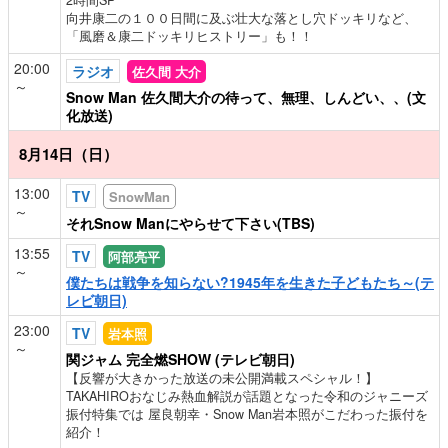
2時間SP
向井康二の１００日間に及ぶ壮大な落とし穴ドッキリなど、
「風磨＆康二ドッキリヒストリー」も！！
20:00
ラジオ
佐久間 大介
～
Snow Man 佐久間大介の待って、無理、しんどい、、(文
化放送)
8月14日（日）
13:00
TV
SnowMan
～
それSnow Manにやらせて下さい(TBS)
13:55
TV
阿部亮平
～
僕たちは戦争を知らない?1945年を生きた子どもたち～(テ
レビ朝日)
23:00
TV
岩本照
～
関ジャム 完全燃SHOW (テレビ朝日)
【反響が大きかった放送の未公開満載スペシャル！】
TAKAHIROおなじみ熱血解説が話題となった令和のジャニーズ
振付特集では 屋良朝幸・Snow Man岩本照がこだわった振付を
紹介！