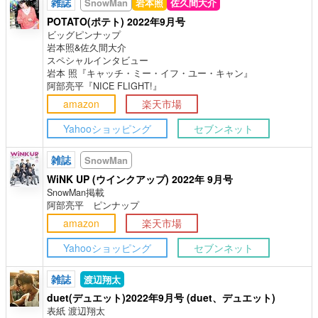
雑誌
SnowMan
岩本照
佐久間大介
POTATO(ポテト) 2022年9月号
ビッグピンナップ
岩本照&佐久間大介
スペシャルインタビュー
岩本 照『キャッチ・ミー・イフ・ユー・キャン』
阿部亮平『NICE FLIGHT!』
amazon
楽天市場
Yahooショッピング
セブンネット
雑誌
SnowMan
WiNK UP (ウインクアップ) 2022年 9月号
SnowMan掲載
阿部亮平 ピンナップ
amazon
楽天市場
Yahooショッピング
セブンネット
雑誌
渡辺翔太
duet(デュエット)2022年9月号 (duet、デュエット)
表紙 渡辺翔太