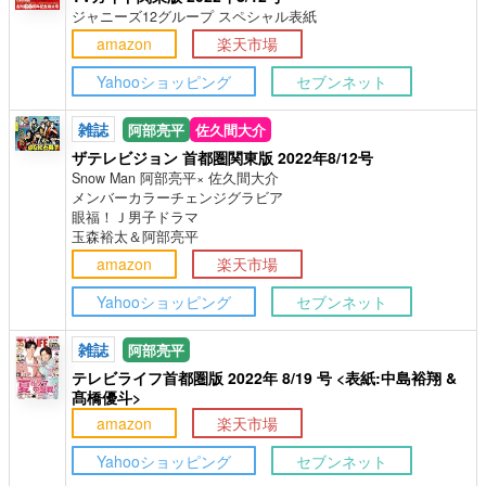
ジャニーズ12グループ スペシャル表紙
amazon
楽天市場
Yahooショッピング
セブンネット
雑誌
阿部亮平
佐久間大介
ザテレビジョン 首都圏関東版 2022年8/12号
Snow Man 阿部亮平× 佐久間大介
メンバーカラーチェンジグラビア
眼福！Ｊ男子ドラマ
玉森裕太＆阿部亮平
amazon
楽天市場
Yahooショッピング
セブンネット
雑誌
阿部亮平
テレビライフ首都圏版 2022年 8/19 号 <表紙:中島裕翔 &
髙橋優斗>
amazon
楽天市場
Yahooショッピング
セブンネット