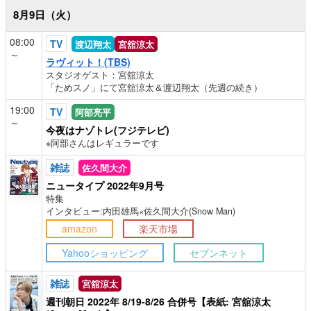
8月9日（火）
08:00
TV
渡辺翔太
宮舘涼太
～
ラヴィット！(TBS)
スタジオゲスト：宮舘涼太
「ためスノ」にて宮舘涼太＆渡辺翔太（先週の続き）
19:00
TV
阿部亮平
～
今夜はナゾトレ(フジテレビ)
※阿部さんはレギュラーです
雑誌
佐久間大介
ニュータイプ 2022年9月号
特集
インタビュー:内田雄馬×佐久間大介(Snow Man)
amazon
楽天市場
Yahooショッピング
セブンネット
雑誌
宮舘涼太
週刊朝日 2022年 8/19-8/26 合併号【表紙: 宮舘涼太