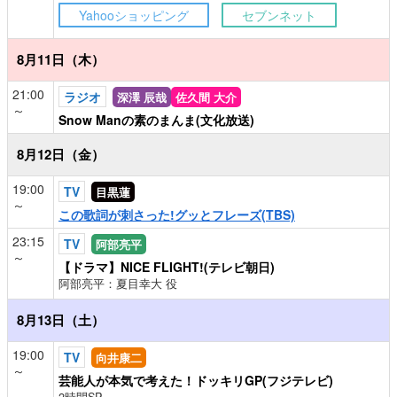
Yahooショッピング
セブンネット
8月11日（木）
21:00
ラジオ
深澤 辰哉
佐久間 大介
～
Snow Manの素のまんま(文化放送)
8月12日（金）
19:00
TV
目黒蓮
～
この歌詞が刺さった!グッとフレーズ(TBS)
23:15
TV
阿部亮平
～
【ドラマ】NICE FLIGHT!(テレビ朝日)
阿部亮平：夏目幸大 役
8月13日（土）
19:00
TV
向井康二
～
芸能人が本気で考えた！ドッキリGP(フジテレビ)