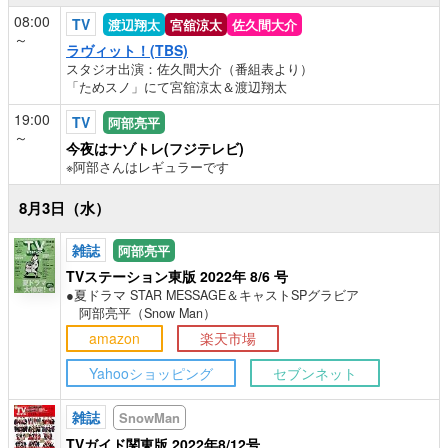
08:00
TV
渡辺翔太
宮舘涼太
佐久間大介
～
ラヴィット！(TBS)
スタジオ出演：佐久間大介（番組表より）
「ためスノ」にて宮舘涼太＆渡辺翔太
19:00
TV
阿部亮平
～
今夜はナゾトレ(フジテレビ)
※阿部さんはレギュラーです
8月3日（水）
雑誌
阿部亮平
TVステーション東版 2022年 8/6 号
●夏ドラマ STAR MESSAGE＆キャストSPグラビア
阿部亮平（Snow Man）
amazon
楽天市場
Yahooショッピング
セブンネット
雑誌
SnowMan
TVガイド関東版 2022年8/12号