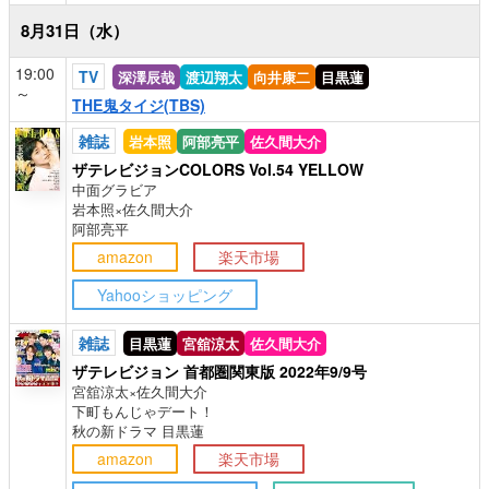
8月31日（水）
19:00
TV
深澤辰哉
渡辺翔太
向井康二
目黒蓮
～
THE鬼タイジ(TBS)
雑誌
岩本照
阿部亮平
佐久間大介
ザテレビジョンCOLORS Vol.54 YELLOW
中面グラビア
岩本照×佐久間大介
阿部亮平
amazon
楽天市場
Yahooショッピング
雑誌
目黒蓮
宮舘涼太
佐久間大介
ザテレビジョン 首都圏関東版 2022年9/9号
宮舘涼太×佐久間大介
下町もんじゃデート！
秋の新ドラマ 目黒蓮
amazon
楽天市場