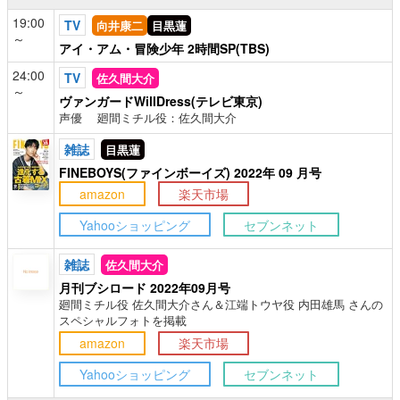
19:00
TV
向井康二
目黒蓮
～
アイ・アム・冒険少年 2時間SP(TBS)
24:00
TV
佐久間大介
～
ヴァンガードWillDress(テレビ東京)
声優 廻間ミチル役：佐久間大介
雑誌
目黒蓮
FINEBOYS(ファインボーイズ) 2022年 09 月号
amazon
楽天市場
Yahooショッピング
セブンネット
雑誌
佐久間大介
月刊ブシロード 2022年09月号
廻間ミチル役 佐久間大介さん＆江端トウヤ役 内田雄馬 さんの
スペシャルフォトを掲載
amazon
楽天市場
Yahooショッピング
セブンネット