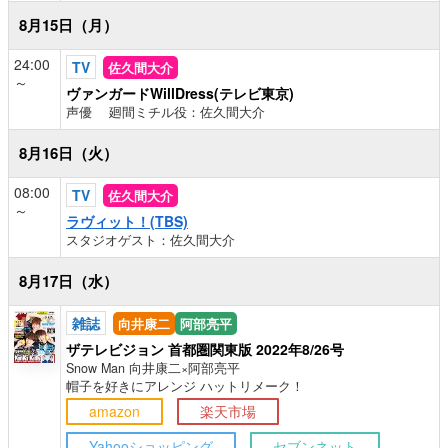
8月15日（月）
24:00
TV
佐久間大介
～
ヴァンガードWillDress(テレビ東京)
声優 廻間ミチル役：佐久間大介
8月16日（火）
08:00
TV
佐久間大介
～
ラヴィット！(TBS)
スタジオゲスト：佐久間大介
8月17日（水）
雑誌
向井康二
阿部亮平
ザテレビジョン 首都圏関東版 2022年8/26号
Snow Man 向井康二×阿部亮平
帽子を好きにアレンジ ハットリメーク！
amazon
楽天市場
Yahooショッピング
セブンネット