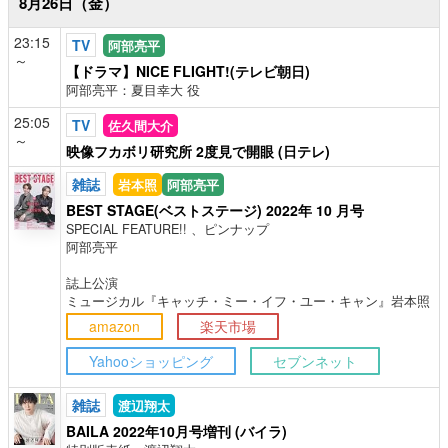
8月26日（金）
23:15
TV
阿部亮平
～
【ドラマ】NICE FLIGHT!(テレビ朝日)
阿部亮平：夏目幸大 役
25:05
TV
佐久間大介
～
映像フカボリ研究所 2度見で開眼 (日テレ)
雑誌
岩本照
阿部亮平
BEST STAGE(ベストステージ) 2022年 10 月号
SPECIAL FEATURE!! 、ピンナップ
阿部亮平
誌上公演
ミュージカル『キャッチ・ミー・イフ・ユー・キャン』岩本照
amazon
楽天市場
Yahooショッピング
セブンネット
雑誌
渡辺翔太
BAILA 2022年10月号増刊 (バイラ)