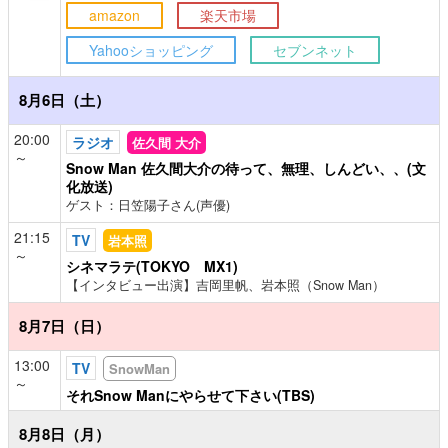
amazon
楽天市場
Yahooショッピング
セブンネット
8月6日（土）
20:00
ラジオ
佐久間 大介
～
Snow Man 佐久間大介の待って、無理、しんどい、、(文
化放送)
ゲスト：日笠陽子さん(声優)
21:15
TV
岩本照
～
シネマラテ(TOKYO MX1)
【インタビュー出演】吉岡里帆、岩本照（Snow Man）
8月7日（日）
13:00
TV
SnowMan
～
それSnow Manにやらせて下さい(TBS)
8月8日（月）