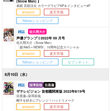
(Snow Man) 】
表紙 宮舘涼太 カラーグラビア6P＆インタビュー4P
amazon
楽天市場
Yahooショッピング
雑誌
佐久間大介
声優グランプリ2022年 09 月号
佐久間大介（Snow Man）
「超!A&G＋NEWS!」10周年記念スペシャル
amazon
楽天市場
Yahooショッピング
セブンネット
8月10日（水）
雑誌
深澤辰哉
目黒蓮
ザテレビジョン 首都圏関東版 2022年8/19号
目黒蓮×深澤辰哉
帽子を好きにアレンジ！ハットリメーク
amazon
楽天市場