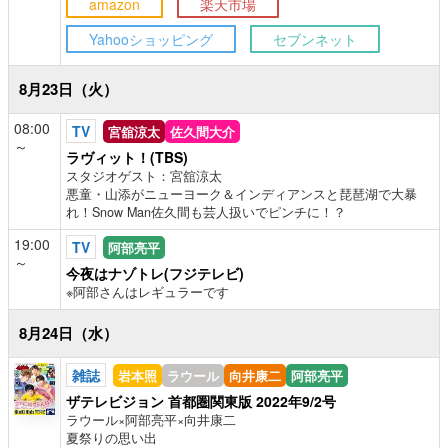
amazon
楽天市場
Yahooショッピング
セブンネット
8月23日（火）
08:00
TV
宮舘涼太
佐久間大介
～
ラヴィット！(TBS)
スタジオゲスト：宮舘涼太
悪童・山添がニューヨーク＆インディアンスと琵琶湖で大暴
れ！Snow Man佐久間も芸人扱いでピンチに！？
19:00
TV
阿部亮平
～
今夜はナゾトレ(フジテレビ)
※阿部さんはレギュラーです
8月24日（水）
雑誌
岩本照
ラウール
向井康二
阿部亮平
ザテレビジョン 首都圏関東版 2022年9/2号
ラウール×阿部亮平×向井康二
夏祭りの思い出