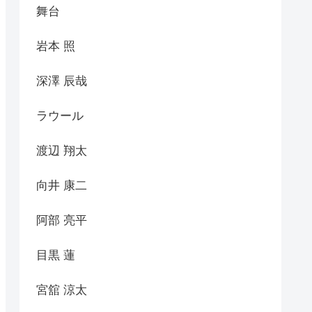
舞台
岩本 照
深澤 辰哉
ラウール
渡辺 翔太
向井 康二
阿部 亮平
目黒 蓮
宮舘 涼太