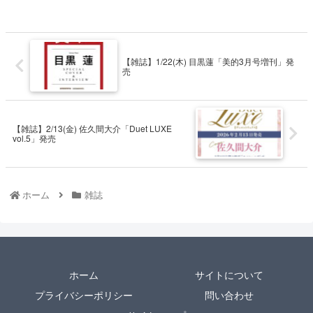
【雑誌】1/22(木) 目黒蓮「美的3月号増刊」発
売
【雑誌】2/13(金) 佐久間大介「Duet LUXE
vol.5」発売
ホーム
雑誌
ホーム
サイトについて
プライバシーポリシー
問い合わせ